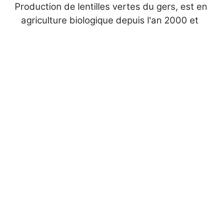
Production de lentilles vertes du gers,
est en
agriculture biologique depuis l'an 2000 et
cultive dans ses champs des céréales (blé
tendre), des légumes secs (lentilles vertes,
lentilles corail, pois chiches, haricots blancs
etc...), des oléagineux (soja), des protéagineux
(févéroles) et autres comme la culture
fouragère (prairie) et le gel des terres
(luzerne).
Nos produits sont cultivés dans le respect de
l'agriculture biologique certifiée par le Bureau
Véritas.
Ses produits sont répartis entre la vente en
directe et les collectivités. Le but étant de
parvenir à un mode de fonctionnement